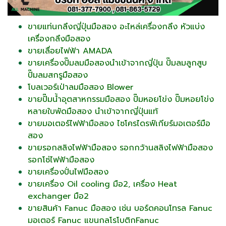
ขายแท่นกลึงญี่ปุ่นมือสอง อะไหล่เครื่องกลึง หัวแบ่ง
เครื่องกลึงมือสอง
ขายเลื่อยไฟฟ้า AMADA
ขายเครื่องปั๊มลมมือสองนำเข้าจากญี่ปุ่น ปั๊มลมลูกสูบ
ปั๊มลมสกรูมือสอง
โบลเวอร์เป่าลมมือสอง Blower
ขายปั๊มน้ำอุตสาหกรรมมือสอง ปั๊มหอยโข่ง ปั๊มหอยโข่ง
หลายใบพัดมือสอง นำเข้าจากญี่ปุ่นแท้
ขายมอเตอร์ไฟฟ้ามือสอง ไซโครไดรฟ์เกียร์มอเตอร์มือ
สอง
ขายรอกสลิงไฟฟ้ามือสอง รอกกว้านสลิงไฟฟ้ามือสอง
รอกโซ่ไฟฟ้ามือสอง
ขายเครื่องปั่นไฟมือสอง
ขายเครื่อง Oil cooling มือ2, เครื่อง Heat
exchanger มือ2
ขายสินค้า Fanuc มือสอง เช่น บอร์ดคอนโทรล Fanuc
มอเตอร์ Fanuc แขนกลโรโบติกFanuc